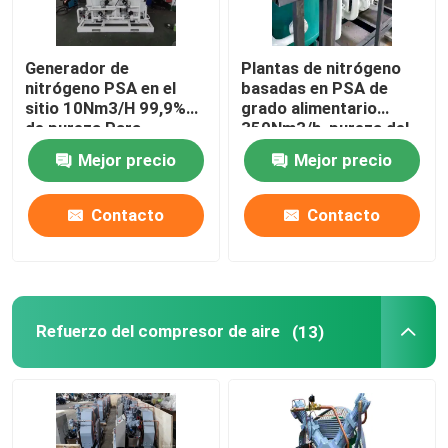
Generador de
Plantas de nitrógeno
nitrógeno PSA en el
basadas en PSA de
sitio 10Nm3/H 99,9%
grado alimentario
de pureza Para
350Nm3/h, pureza del
alimentos, metalurgia,
99,99%
Mejor precio
Mejor precio
química
Contacto
Contacto
Refuerzo del compresor de aire
(13)