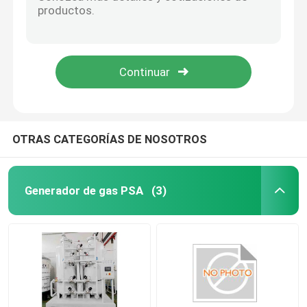
VTC del tubo de Venturi clásico
Boquilla de flujo
Generador del nitrógeno del PSA
4-20ma Medidor de flujo de masa térmica SensyMaster Transmisor de flujo Vortex FMT200
FSV450 ABB Medidor de flujo Vortex Medidor de flujo VortexMaster
Refuerzo del compresor de aire
93% Pureza 10Nm3/H PSA Concentrador de oxígeno portátil de flujo continuo
Medidor de flujo ABB
OTRAS CATEGORÍAS DE NOSOTROS
Transmisor de presión ABB
Generador de gas PSA
(3)
Transmisor de nivel ABB
Sistema de calibración del medidor de caudal
Sistema de calibración del flujo de líquido