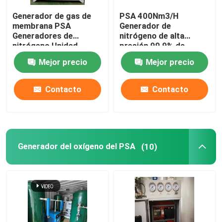
Generador de gas de
PSA 400Nm3/H
Automatización del brazo del robot
membrana PSA
Generador de
Generadores de
nitrógeno de alta
nitrógeno Unidad
presión 99,9% de
Posicionador digital
100Nm3/H, 99,9% de
pureza Para alimentos,
Mejor precio
Mejor precio
pureza
metalurgia, química
Contacto
Contacto
Generador del oxígeno del PSA
(10)