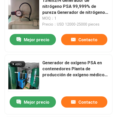
15Nm3/H Generador de
nitrógeno PSA 99,999% de
pureza Generador de nitrógeno
de oxígeno criogénico líquido
MOQ：1
Precio：USD 12000-25000 pieces
Mejor precio
Contacto
Generador de oxígeno PSA en
contenedores Planta de
producción de oxígeno médico
Hospital
Mejor precio
Contacto