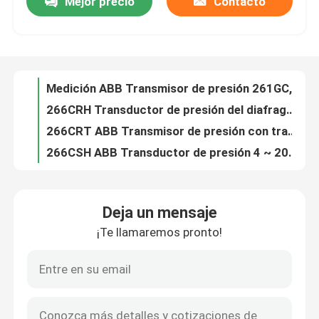
Mejor precio
Contacto
Medición ABB Transmisor de presión 261GC, 261GG, 261GJ, 261GM, 261GN
266CRH Transductor de presión del diafragma 4-20ma Transmisor de presión diferencial neumático
Sobre nosotros
266CRT ABB Transmisor de presión con transductor de presión de diafragma
266CSH ABB Transductor de presión 4 ~ 20mA Transmisor de sensor de presión diferencial de diafragma
Visita a la fábrica
266CST ABB Transmisor de presión Sensor electrónico de presión para gases, vapores y líquidos
266JRH Transmisores de presión multivariables Sensor de presión digital industrial a prueba de explosión
Control de Calidad
266JRT ABB Transmisor de presión Transmisor de presión multivariable
266JSH Transmisor de flujo multivariable para medir la presión diferencial
266JST ABB Transmisor de presión Transmisor multivariable
Contacto
Transmisores de presión neumáticos Deltapi N Serie 316 Sensor de presión de acero inoxidable
Deja un mensaje
Línea de sellado para 266 transmisores de presión S26
Solicitar una cotización
¡Te llamaremos pronto!
2600t S261 ABB Transmisor de presión Transmisor de flujo diferencial inalámbrico Sellos de diafragma
TTF200 Transmisor de nivel ABB Transmisor de temperatura montado en el campo
Generador de gas PSA
Sistema de medición de flujo de gas en pila FPD580 Medidor de flujo de gas en vórtice StackFlowMaster
FPD570 Medidor de flujo ABB Medidor de cuña compacto WedgeMaster
Generador del oxígeno del PSA