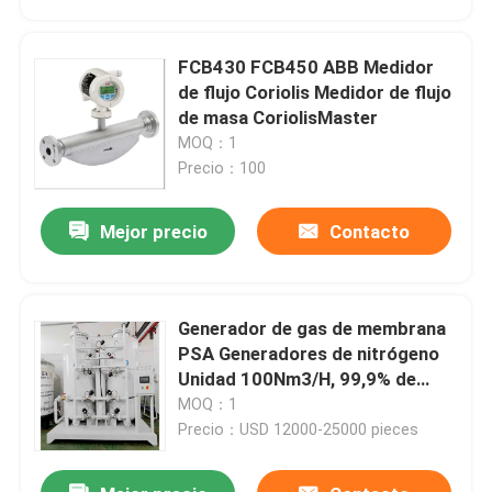
FCB430 FCB450 ABB Medidor
de flujo Coriolis Medidor de flujo
de masa CoriolisMaster
MOQ：1
Precio：100
Mejor precio
Contacto
Generador de gas de membrana
Inicio
PSA Generadores de nitrógeno
Unidad 100Nm3/H, 99,9% de
pureza
MOQ：1
Productos
Precio：USD 12000-25000 pieces
Videos