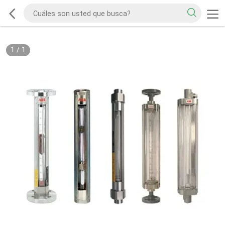
1
/
1