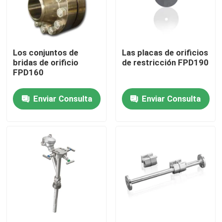
Sobre nosotros
Los conjuntos de
Las placas de orificios
Visita a la fábrica
bridas de orificio
de restricción FPD190
FPD160
Control de Calidad
Enviar Consulta
Enviar Consulta
Contacto
Solicitar una cotización
Generador de gas PSA
Generador del oxígeno del PSA