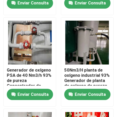
Enviar Consulta
Enviar Consulta
Sobre nosotros
Visita a la fábrica
Control de Calidad
Contacto
Generador de oxígeno
50Nm3/H planta de
PSA de 40 Nm3/h 93%
oxígeno industrial 93%
de pureza
Generador de planta
Solicitar una cotización
Concentrador de
de oxígeno de pureza
oxígeno portátil de
Enviar Consulta
Enviar Consulta
flujo continuo
Generador de gas PSA
Generador del oxígeno del PSA