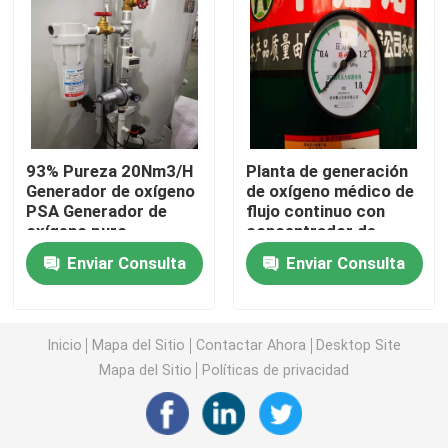
Generador del nitrógeno del PSA
Refuerzo del compresor de aire
93% Pureza 20Nm3/H
Planta de generación
Medidor de flujo ABB
Generador de oxígeno
de oxígeno médico de
PSA Generador de
flujo continuo con
oxígeno puro
concentrador de
Transmisor de presión ABB
Generador de oxígeno
oxígeno portátil de 65
Enviar Consulta
Enviar Consulta
de grado médico
Nm3/h
Transmisor de nivel ABB
Inicio
Mapa del Sitio
Contactar Ahora
Desktop Site
Sistema de calibración del medidor de caudal
Mapa del Sitio
Políticas de privacidad
Sistema de calibración del flujo de líquido