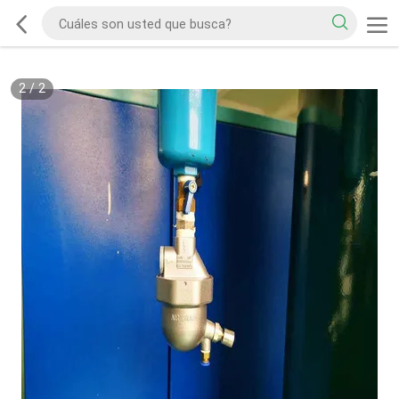
2
/
2