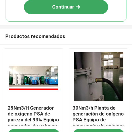
Continuar
Productos recomendados
Inicio
25Nm3/H Generador
30Nm3/h Planta de
Productos
de oxígeno PSA de
generación de oxígeno
pureza del 93% Equipo
PSA Equipo de
generador de oxígeno
generación de oxígeno
Videos
de alta pureza
de pureza del 93%