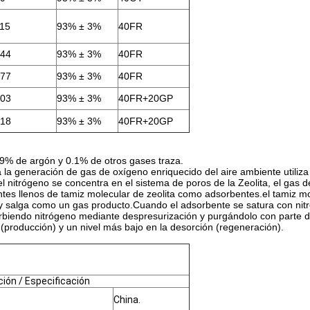
15
93% ± 3%
40FR
44
93% ± 3%
40FR
77
93% ± 3%
40FR
03
93% ± 3%
40FR+20GP
18
93% ± 3%
40FR+20GP
.9% de argón y 0.1% de otros gases traza.
 la generación de gas de oxígeno enriquecido del aire ambiente utiliza 
l nitrógeno se concentra en el sistema de poros de la Zeolita, el gas
entes llenos de tamiz molecular de zeolita como adsorbentes.el tamiz m
y salga como un gas producto.Cuando el adsorbente se satura con nitr
endo nitrógeno mediante despresurización y purgándolo con parte del o
(producción) y un nivel más bajo en la desorción (regeneración).
ión / Especificación
5
China.