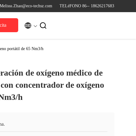
o Melisss.Zhao@eco-techsz.com
TELéFONO 86-- 18626217683


cita
geno portátil de 65 Nm3/h
eración de oxígeno médico de
 con concentrador de oxígeno
5 Nm3/h
na.