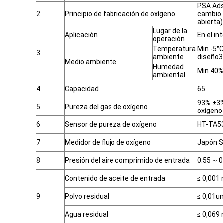
PSA Ads
2
Principio de fabricación de oxígeno
cambio 
abierta)
Lugar de la
Aplicación
En el int
operación
Temperatura
Min -5°
3
ambiente
diseño3
Medio ambiente
Humedad
Min 40
ambiental
4
Capacidad
65
93% ±3%
5
Pureza del gas de oxígeno
oxígeno
6
Sensor de pureza de oxígeno
HT-TA53
7
Medidor de flujo de oxígeno
Japón S
8
Presión del aire comprimido de entrada
0.55 ~ 
Contenido de aceite de entrada
≤ 0,001
9
Polvo residual
≤ 0,01u
Agua residual
≤ 0,069