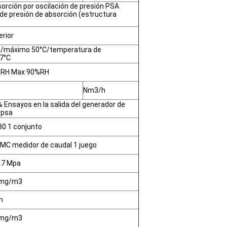
orción por oscilación de presión PSA
de presión de absorción (estructura
erior
C/máximo 50°C/temperatura de
7°C
%RH Max 90%RH
Nm3/h
 Ensayos en la salida del generador de
 psa
0 1 conjunto
MC medidor de caudal 1 juego
0.7 Mpa
 mg/m3
m
 mg/m3