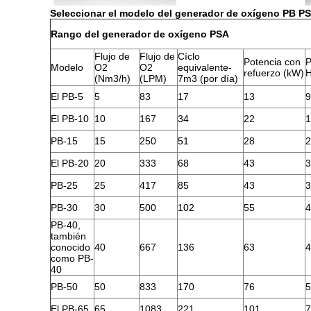
Seleccionar el modelo del generador de oxígeno PB P
Rango del generador de oxígeno PSA
Flujo de
Flujo de
Cíclo
Potencia con
P
Modelo
O2
O2
equivalente-
refuerzo (kW)
H
(Nm3/h)
(LPM)
7m3 (por día)
El PB-5
5
83
17
13
9
El PB-10
10
167
34
22
1
PB-15
15
250
51
28
2
El PB-20
20
333
68
43
3
PB-25
25
417
85
43
3
PB-30
30
500
102
55
4
PB-40,
también
conocido
40
667
136
63
4
como PB-
40
PB-50
50
833
170
76
5
El PB-65
65
1083
221
101
7