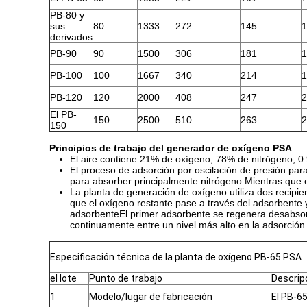
PB-80 y
sus
80
1333
272
145
1
derivados
PB-90
90
1500
306
181
1
PB-100
100
1667
340
214
1
PB-120
120
2000
408
247
2
El PB-
150
2500
510
263
2
150
Principios de trabajo del generador de oxígeno PSA
El aire contiene 21% de oxígeno, 78% de nitrógeno, 0
El proceso de adsorción por oscilación de presión para
para absorber principalmente nitrógeno.Mientras que e
La planta de generación de oxígeno utiliza dos recipi
que el oxígeno restante pase a través del adsorbente 
adsorbenteEl primer adsorbente se regenera desabsorbi
continuamente entre un nivel más alto en la adsorción 
Especificación técnica de la planta de oxígeno PB-65 PSA
el lote
Punto de trabajo
Descripc
1
Modelo/lugar de fabricación
El PB-6