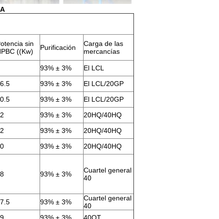
SA
otencia sin
Carga de las
Purificación
PBC ((Kw)
mercancías
93% ± 3%
El LCL
6.5
93% ± 3%
El LCL/20GP
0.5
93% ± 3%
El LCL/20GP
2
93% ± 3%
20HQ/40HQ
2
93% ± 3%
20HQ/40HQ
0
93% ± 3%
20HQ/40HQ
Cuartel general
8
93% ± 3%
40
Cuartel general
7.5
93% ± 3%
40
9
93% ± 3%
40OT