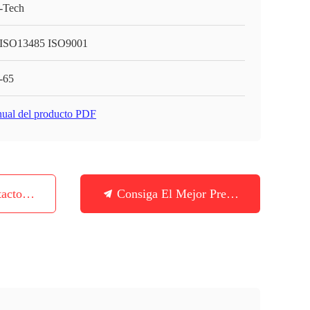
-Tech
ISO13485 ISO9001
-65
ual del producto PDF
tacto Con
Consiga El Mejor Precio